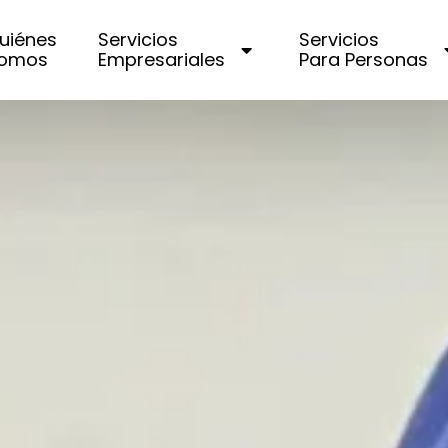
uiénes
Servicios
Servicios
omos
Empresariales
Para Personas